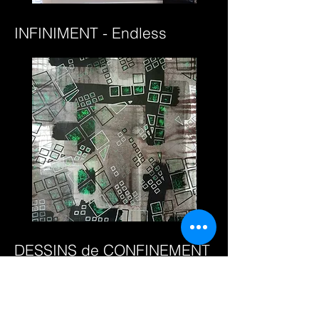
TRAME
TRAME
Sumi-
Sumi-
e
e
INFINIMENT - Endless
(A)
ENDLESS
ENDLESS
-
-
E1
E2
DESSINS de CONFINEMENT
- Drawings in Lockdown:
Intricate