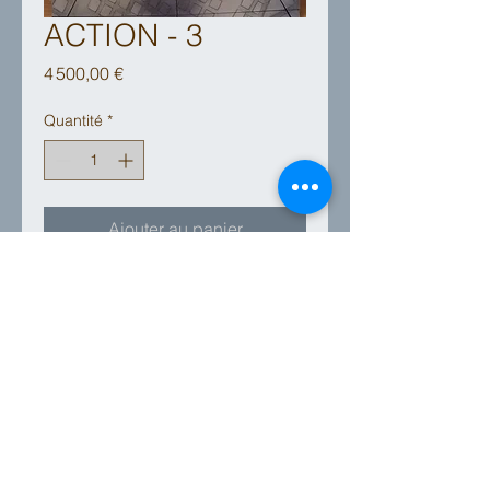
ACTION - 3
Prix
4 500,00 €
Quantité
*
Ajouter au panier
ACTION
Français
ACTION
English
40 x 60 cm - 2020
Élément photographique
RESILIENCE
représentant l'artiste, dans un
40 x 60 cm - 2020