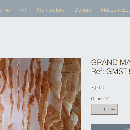
ome
Art
Architecture
Design
Museum Bou
GRAND MAG
Réf: GMST-
Prix
7,00 €
Quantité
*
Aj