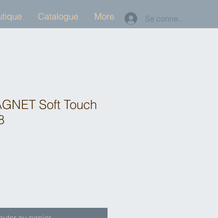
tique
Catalogue
More
Se connecter
NET Soft Touch
8
outer au panier